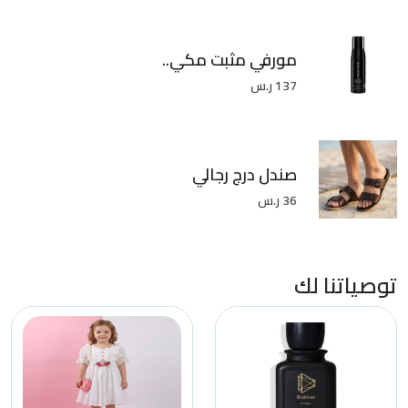
مورفي مثبت مكي..
137 ر.س
صندل درج رجالي
36 ر.س
توصياتنا لك