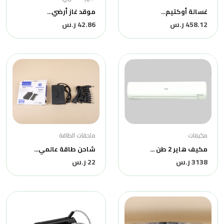
غسالة أوكتيم...
موقد غاز أرضي...
458.12 ر.س
42.86 ر.س
مكيفات
ملحقات الطاقة
مكيف هاير 2 طن ...
شاحن طاقة عالمي...
3138 ر.س
22 ر.س