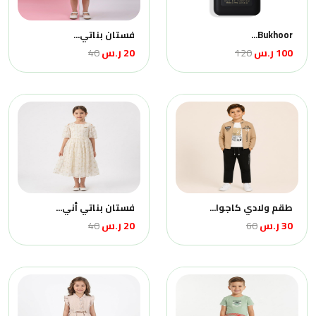
Bukhoor...
فستان بناتي...
100 ر.س
120
20 ر.س
40
طقم ولادي كاجوا...
فستان بناتي أني...
30 ر.س
60
20 ر.س
40