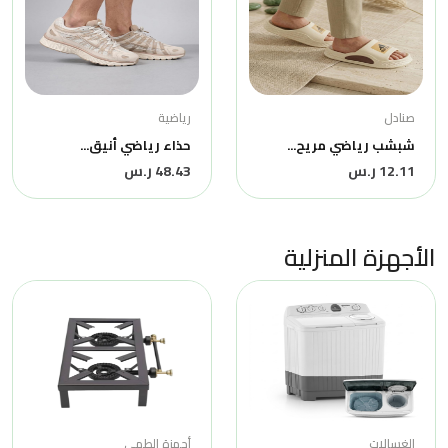
صنادل
رياضية
شبشب رياضي مريح...
حذاء رياضي أنيق...
12.11 ر.س
48.43 ر.س
الأجهزة المنزلية
الغسالات
أجهزة الطهي