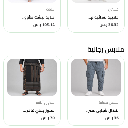
فساتين
عبايات
جلابية نسائية م...
عباية بيشت طأوو...
36.32 ر.س
105.14 ر.س
ملابس رجالية
ملابس سفلية
معاوز وأطقم
بنطال شبابي عصر...
معوز يمني فاخر ...
36 ر.س
70 ر.س