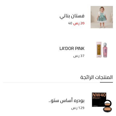
فستان بناتي
20 ر.س
40
LA'DOR PINK
37 ر.س
المنتجات الرائجة
بودره أساس ستو..
129 ر.س