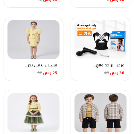
عرض الراحة والع...
فستان بناتي بحز...
36 ر.س
43
25 ر.س
50