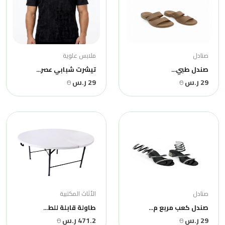
صنادل
ملابس علوية
صندل طبي...
تيشرت شبابي عصر...
29 ر.س
0
29 ر.س
0
صنادل
الأثاث المكتبية
صندل كعب مربع م...
طاولة قابلة للط...
29 ر.س
0
471.2 ر.س
0