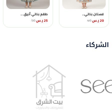
فستان بناتي...
طقم بناتي أنيق ...
20 ر.س
40
25 ر.س
50
الشركاء