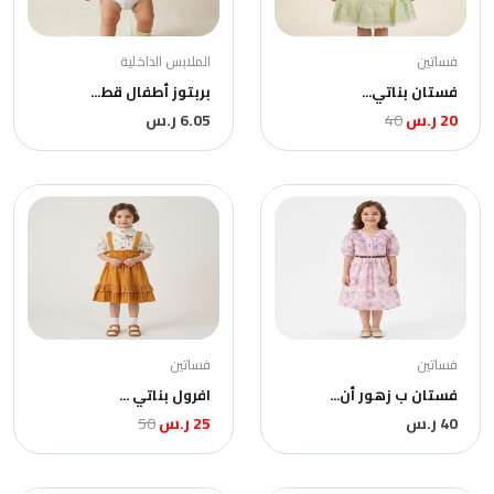
فساتين
الملابس الداخلية
فستان بناتي...
بربتوز أطفال قط...
20 ر.س
40
6.05 ر.س
فساتين
فساتين
فستان ب زهور أن...
افرول بناتي ...
40 ر.س
25 ر.س
50