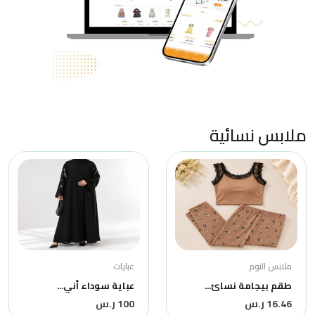
ملابس نسائية
ملابس النوم
عبايات
طقم بيجامة نسائ...
عباية سوداء أني...
16.46 ر.س
100 ر.س