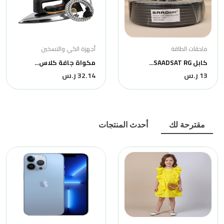
ملحقات الطاقة
أجهزة الكي والتسخين
كابل SAADSAT RG...
مكواة جافة كلاس...
13 ر.س
32.14 ر.س
مقترحة لك
أحدث المنتجات