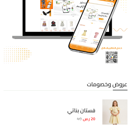
عروض وخصومات
فستان بناتي
20 ر.س
40