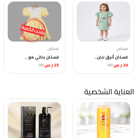
فساتين
فساتين
فستان أنيق للبن...
فستان بناتي مع ...
20 ر.س
40
25 ر.س
50
العناية الشخصية