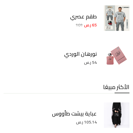
طقم عصري
65 ر.س
101
نورهان الوردي
54 ر.س
الأكثر مبيعًا
عباية بيشت طأووس
105.14 ر.س