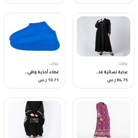
عبايات
جوارب
عباية نسائية فا...
غطاء أحذية واقي...
84.75 ر.س
10.71 ر.س