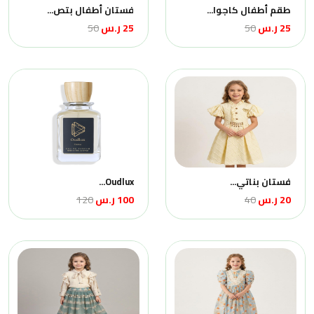
طقم أطفال كاجوا...
فستان أطفال بتص...
25 ر.س
50
25 ر.س
50
فستان بناتي...
Oudlux...
20 ر.س
40
100 ر.س
120