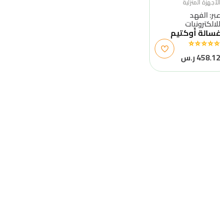
لأجهزة المنزلية
بر: الفهد
لالكترونيات
سالة أوكتيم
458.1 ر.س