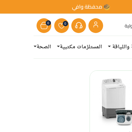
محفظة وافي
0
0
لية
 واللياقة
المستلزمات مكتبية
الصحة