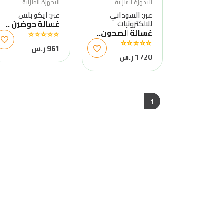
الأجهزة المنزلية
الأجهزة المنزلية
عبر: السوداني
عبر: ايكو بلس
للالكترونيات
غسالة حوضين ..
غسالة الصحون..
961 ر.س
1720 ر.س
1