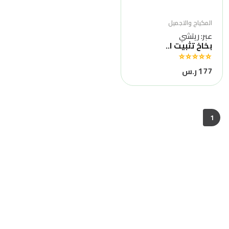
المكياج والتجميل
عبر: ريتشي
بخاخ تثبيت ا..
177 ر.س
1