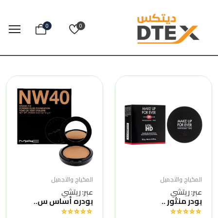
0
0
المكياج والتجميل
المكياج والتجميل
عبر: ريتشي
عبر: ريتشي
بودر منثور ..
بودره أساس س..