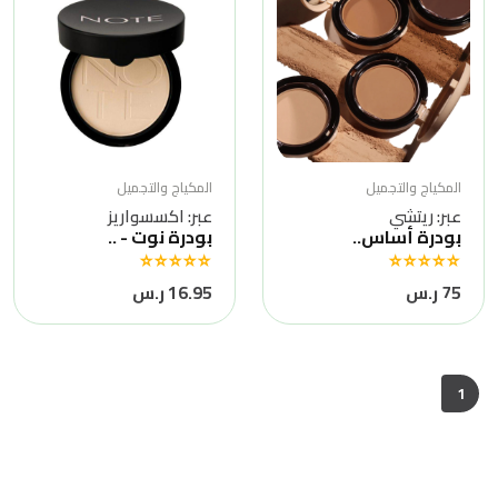
المكياج والتجميل
المكياج والتجميل
عبر: ريتشي
عبر: اكسسواريز
بودرة أساس..
بودرة نوت - ..
75 ر.س
16.95 ر.س
1