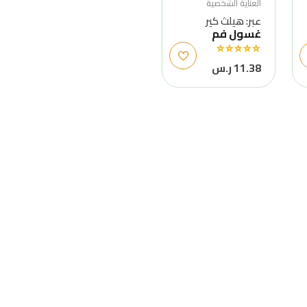
العناية الشخصية
عبر: هيلث كير
غسول فم
11.38 ر.س