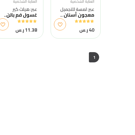
العناية الشخصية
العناية الشخصية
عبر: لمسة للتجميل
عبر: هيلث كير
معجون أسنان ..
غسول فم بالن..
40 ر.س
11.38 ر.س
1