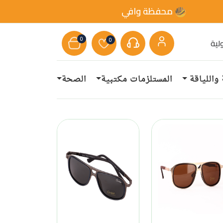
محفظة وافي
0
0
لية
 واللياقة
المستلزمات مكتبية
الصحة