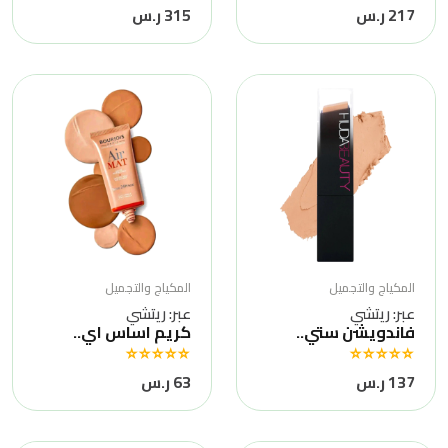
217 ر.س
315 ر.س
المكياج والتجميل
المكياج والتجميل
عبر: ريتشي
عبر: ريتشي
فاندويشن ستي..
كريم اساس اي..
137 ر.س
63 ر.س