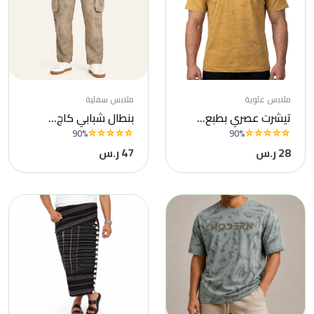
ملابس علوية
ملابس سفلية
تيشرت عصري بطبع...
بنطال شبابي كاج...
90%
90%
28 ر.س
47 ر.س