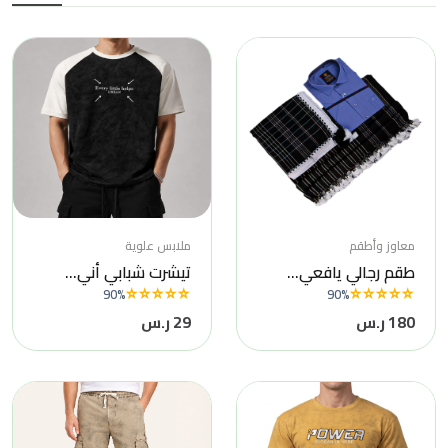
معاوز وأطقم
ملابس علوية
طقم رجالي يافعي...
تيشرت شبابي أني...
90%
90%
180 ر.س
29 ر.س