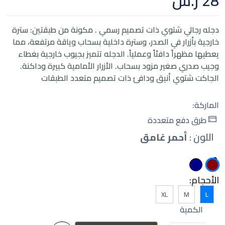
28 ر.س
دجله رجالي شتوي ذات تصميم رسمي . مكونة من طبقتين: سترة
خارجية بأزرار في الصدر، وسترة داخلية بسحاب وياقة مرتفعة، مما
يعطيها مظهراً دافئاً وعملياً. الدجله تتميز بجيوب خارجية بغطاء
وجيب صدري صغير مزود بسحاب. الأزرار الأمامية كبيرة وداكنة.
الجاكت شتوي أنيق ودافئ ذات تصميم متعدد الطبقات
الماركة:
طرق دفع متعددة
اللون
:
أحمر غامق
الأحجام:
XL
M
L
الكمية